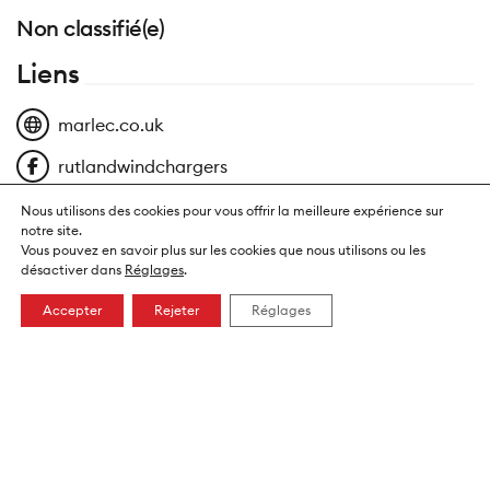
Non classifié(e)
Liens
marlec.co.uk
rutlandwindchargers
Nous utilisons des cookies pour vous offrir la meilleure expérience sur
notre site.
Vous pouvez en savoir plus sur les cookies que nous utilisons ou les
Photo
désactiver dans
Réglages
.
Accepter
Rejeter
Réglages