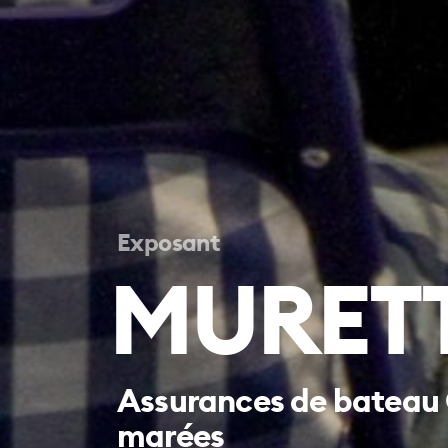
Exposant
MURETT
Assurances de bateau 
marées