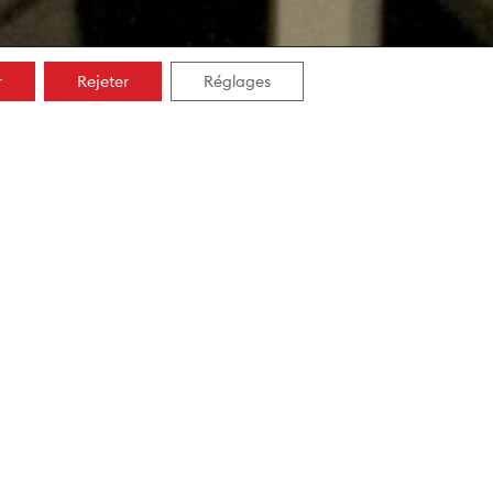
r
Rejeter
Réglages
Emplacement
SBS56
Voir sur le plan