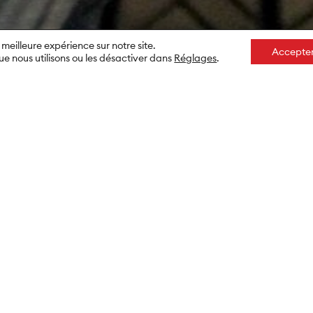
 meilleure expérience sur notre site.
Accepte
ue nous utilisons ou les désactiver dans
Réglages
.
e qui fait notre monde. Et
tes ces années, nous avons
let dans toute la branche
ndant les meilleures