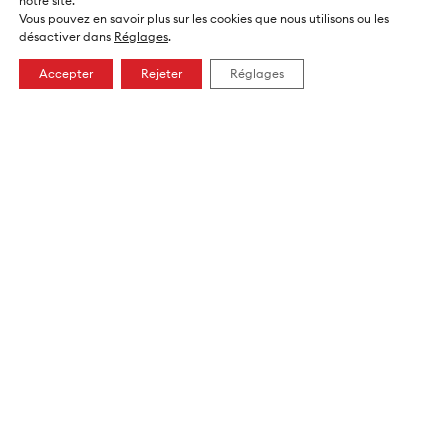
notre site.
lakefly.ch
Vous pouvez en savoir plus sur les cookies que nous utilisons ou les
désactiver dans
Réglages
.
Lakefly.ch
Accepter
Rejeter
Réglages
@lakefly.ch
Lakefly.ch
@Lakeflych
Vidéos